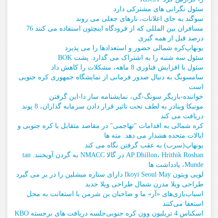
سئول نگرانی های مشترکی دارد
سوگند به جای اعلانات، نارهای جعلی می روند
مسافران بین المللی که از فرودگاه اینچئون استفاده می کنند 76
درصد قبل از همه گیری
یونهاپ
کره شمالی حضور و استعدادها را می پذیرد
سئول سه شنبه را به اشتراک می گذارد. پشت BOK
سئول با افزایش فناوری 8 ماهه، مشکلات را کاهش داد
سامسونگ به دنبال صدور فرمانی از نمایشگاه جمهوری کره جنوبی
است
خواننده-بازیگر سونگ-گی، نمایشنامه ساز دا-این گرفتن
مونیکا وینادر به لطف تحت تاثیر قرار دادن سرمایه گذاران، 8 پوند
دریافت می کند
کره شمالی به اقدامات "تهاجمی" در مقاصد متقابل با کره جنوبی و
ایالات متحده هشدار می دهد. مته ها
یونهاپ
(سرب) به عقب گرفتن نگاه می کند
AP Dhillon، Hrithik Roshan در گالا NMACC به گردن آویختند. tan
Munde، یادداشت ها
لویی ویتون Ikoyi Seoul May دارای ستاره میشلین را در بر می گیرد
طراحی ویلا مدرن شمال طراحی ویلا جدید
اسباب‌بازی‌های «آر» ما و صاحبان بن شرمن با استعانت به محل
استعفا می‌کنند
اسکناس 4 تریلیون وون کره جنوبی
جلسه دریافت های برجسته KBO