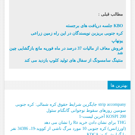
مطالب قبلی :
جلسه دریافت های برجسته KBO
کره جنوبی بریزبن نویسندگان در این راه زمین زراعی
یونهاپ
فروش معاف از مالیات 37 درصد در ماه فوریه مانع بازگشایی چین
شد
منتینگ سامسونگ از سفال های تولید کلوپ بازدید می کند
بهترین ها
strip accompany جایگزین شرایط حقوق کره شمالی: کره جنوبی
سومین روزهای سقوط نوجوانی گانگنام سئول
KOSPI 200 آخرین لیست-1
THG برای نشان دادن خرید Ra را نشان می دهد
(اورژانس) کره جنوبی 10 مورد مرگ ناشی از کووید-19، 34386 نفر
را گزارش کرد: KDCA