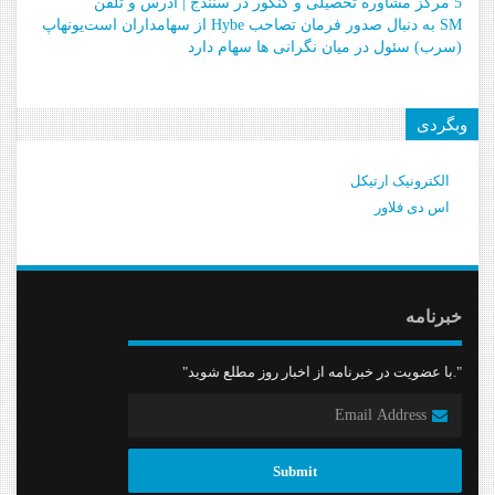
5 مرکز مشاوره تحصیلی و کنکور در سنندج | آدرس و تلفن
SM به دنبال صدور فرمان تصاحب Hybe از سهامداران است
یونهاپ
(سرب) سئول در میان نگرانی ها سهام دارد
وبگردی
الکترونیک ارتیکل
اس دی فلاور
خبرنامه
"با عضویت در خبرنامه از اخبار روز مطلع شوید."