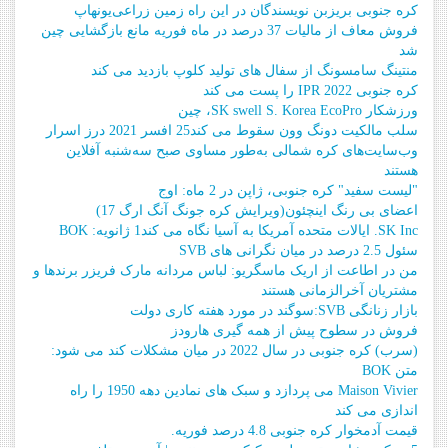
کره جنوبی بریزبن نویسندگان در این راه زمین زراعی
یونهاپ
فروش معاف از مالیات 37 درصد در ماه فوریه مانع بازگشایی چین
شد
منتینگ سامسونگ از سفال های تولید کلوپ بازدید می کند
کره جنوبی IPR 2022 را پست می کند
ورزشکار SK swell S. Korea EcoPro، چین
سلب مالکیت دونگ وون سقوط می کند
25 افسر 2021 درز اسرار
وب‌سایت‌های کره شمالی به‌طور مساوی صبح سه‌شنبه آفلاین
هستند
"لیست سفید" کره جنوبی، ژاپن در 2 ماه: اوج
اعضای بی رنگ اینچئون
(ویرایش کره جونگ آنگ ارگ 17)
SK Inc. ایالات متحده آمریکا به آسیا نگاه می کند
1 ژانویه: BOK
سئول 2.5 درصد در میان نگرانی های SVB
من در اطاعت از اریک ماسگریو: لباس مردانه مارک فریزر برندها و
مشتریان آخرالزمانی هستند
بازار زنانگی SVB:
سوگند در مورد هفته کاری دولت
فروش در سطوح پیش از همه گیری هارودز
(سرب) کره جنوبی در سال 2022 در میان مشکلات کند می شود:
متن BOK
Maison Vivier می پردازد و سبک های نمادین دهه 1950 را راه
اندازی می کند
قیمت آدمخوار کره جنوبی 4.8 درصد فوریه.