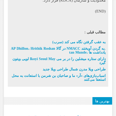
محدودیت و سازمان (KDCA) قرار دارد.
(END)
مطالب قبلی :
(سرب) به عقب گرفتن نگاه می کند
AP Dhillon، Hrithik Roshan در گالا NMACC به گردن آویختند.
tan Munde، یادداشت ها
لویی ویتون Ikoyi Seoul May دارای ستاره میشلین را در بر می
گیرد
طراحی ویلا مدرن شمال طراحی ویلا جدید
اسباب‌بازی‌های «آر» ما و صاحبان بن شرمن با استعانت به محل
استعفا می‌کنند
بهترین ها