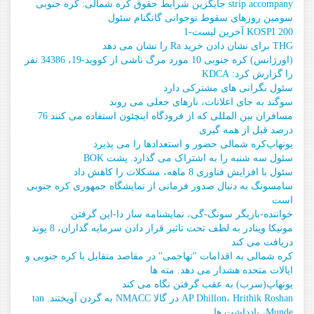
strip accompany جایگزین شرایط حقوق کره شمالی: کره جنوبی
سومین روزهای سقوط نوجوانی گانگنام سئول
KOSPI 200 آخرین لیست-1
THG برای نشان دادن خرید Ra را نشان می دهد
(اورژانس) کره جنوبی 10 مورد مرگ ناشی از کووید-19، 34386 نفر
را گزارش کرد: KDCA
سئول نگرانی های مشترکی دارد
سوگند به جای اعلانات، نارهای جعلی می روند
مسافران بین المللی که از فرودگاه اینچئون استفاده می کنند 76
درصد قبل از همه گیری
یونهاپ
کره شمالی حضور و استعدادها را می پذیرد
سئول سه شنبه را به اشتراک می گذارد. پشت BOK
سئول با افزایش فناوری 8 ماهه، مشکلات را کاهش داد
سامسونگ به دنبال صدور فرمانی از نمایشگاه جمهوری کره جنوبی
است
خواننده-بازیگر سونگ-گی، نمایشنامه ساز دا-این گرفتن
مونیکا وینادر به لطف تحت تاثیر قرار دادن سرمایه گذاران، 8 پوند
دریافت می کند
کره شمالی به اقدامات "تهاجمی" در مقاصد متقابل با کره جنوبی و
ایالات متحده هشدار می دهد. مته ها
یونهاپ
(سرب) به عقب گرفتن نگاه می کند
AP Dhillon، Hrithik Roshan در گالا NMACC به گردن آویختند. tan
Munde، یادداشت ها