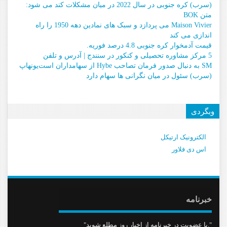
(سرب) کره جنوبی در سال 2022 در میان مشکلات کند می شود:
متن BOK
Maison Vivier می پردازد و سبک های نمادین دهه 1950 را راه
اندازی می کند
قیمت آدمخوار کره جنوبی 4.8 درصد فوریه.
5 مرکز مشاوره تحصیلی و کنکور در سنندج | آدرس و تلفن
SM به دنبال صدور فرمان تصاحب Hybe از سهامداران است
یونهاپ
(سرب) سئول در میان نگرانی ها سهام دارد
وبگردی
الکترونیک ارتیکل
اس دی فلاور
خبرنامه
"با عضویت در خبرنامه از اخبار روز مطلع شوید."