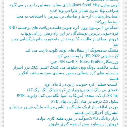
لویی ویتون Ikoyi Seoul May دارای ستاره میشلین را در بر می گیرد
طراحی ویلا مدرن شمال طراحی ویلا جدید
اسباب‌بازی‌های «آر» ما و صاحبان بن شرمن با استعانت به محل
استعفا می‌کنند
اسکناس 4 تریلیون وون کره جنوبی
جلسه دریافت های برجسته KBO
کره جنوبی بریزبن نویسندگان در این راه زمین زراعی
یونهاپ
فروش معاف از مالیات 37 درصد در ماه فوریه مانع بازگشایی چین
شد
منتینگ سامسونگ از سفال های تولید کلوپ بازدید می کند
کره جنوبی IPR 2022 را پست می کند
ورزشکار SK swell S. Korea EcoPro، چین
سلب مالکیت دونگ وون سقوط می کند
25 افسر 2021 درز اسرار
وب‌سایت‌های کره شمالی به‌طور مساوی صبح سه‌شنبه آفلاین
هستند
"لیست سفید" کره جنوبی، ژاپن در 2 ماه: اوج
اعضای بی رنگ اینچئون
(ویرایش کره جونگ آنگ ارگ 17)
SK Inc. ایالات متحده آمریکا به آسیا نگاه می کند
1 ژانویه: BOK
سئول 2.5 درصد در میان نگرانی های SVB
من در اطاعت از اریک ماسگریو: لباس مردانه مارک فریزر برندها و
مشتریان آخرالزمانی هستند
بازار زنانگی SVB:
سوگند در مورد هفته کاری دولت
فروش در سطوح پیش از همه گیری هارودز